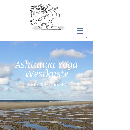
Ashtanga Yoga
Westküste
Steffi Staschewski