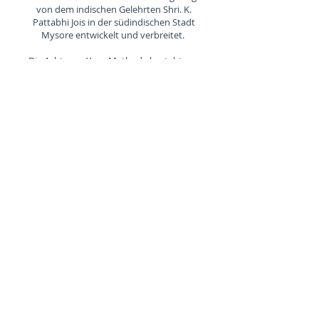
von dem indischen Gelehrten Shri. K.
Pattabhi Jois in der südindischen Stadt
Mysore entwickelt und verbreitet.
Die Ashtanga Yoga Methode besteht aus
einer präzisen Asana-Abfolge mit einem
festgelegten Blickpunkt (Drishti) und einer
speziellen Atemtechnik (Ujjayi). Jede Asana
(Yoga-Position) wird mit dem Atem
synchronisiert. Das nennt man Vinyasa
oder atemsynchrone Bewegung.
Ashtanga Yoga hat auch dynamische
Elemente und Asanas, die über längere Zeit
gehalten werden.